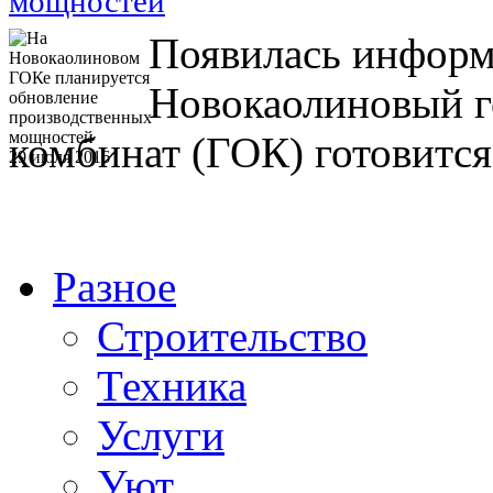
мощностей
Появилась информа
Новокаолиновый г
комбинат (ГОК) готовится 
29 июля 2016
Разное
Строительство
Техника
Услуги
Уют