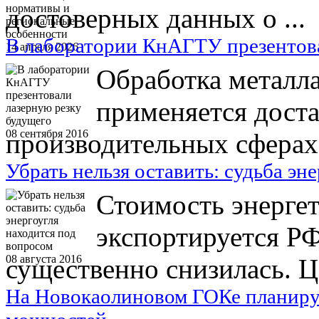
достоверных данных о ...
В лаборатории КнАГТУ презентова
14 апреля 2026
Обработка металл
применяется доста
08 сентября 2016
производительных сферах. 
Убрать нельзя оставить: судьба эн
Стоимость энергет
экспортируется РФ
08 августа 2016
существенно снизилась. Це
На Новокаолиновом ГОКе планиру