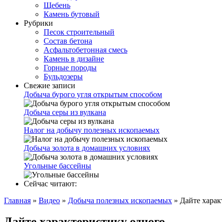
Щебень
Камень бутовый
Рубрики
Песок строительный
Состав бетона
Асфальтобетонная смесь
Камень в дизайне
Горные породы
Бульдозеры
Свежие записи
Добыча бурого угля открытым способом
Добыча серы из вулкана
Налог на добычу полезных ископаемых
Добыча золота в домашних условиях
Угольные бассейны
Сейчас читают:
Главная
»
Видео
»
Добыча полезных ископаемых
»
Дайте харак
Дайте характеристику одного