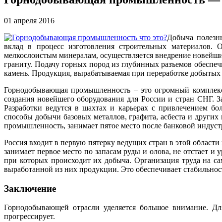
01 апреля 2016
Добыча полезн
вклад в процесс изготовления строительных материалов. 
мелкослоистым минералам, осуществляется внедрение новейши
граниту. Подачу горных пород из глубинных разъемов обеспе
камень. Продукция, вырабатываемая при переработке добытых 
Горнодобывающая промышленность – это огромный комплекс,
создания новейшего оборудования для России и стран СНГ. 
Разработки ведутся в шахтах и карьерах с привлечением бо
способы добычи базовых металлов, графита, асбеста и други
промышленность, занимает пятое место после банковой индус
Россия входит в первую пятерку ведущих стран в этой облас
занимает первое место по запасам руды и олова, не отстает 
при которых происходит их добыча. Организация труда на са
выработанной из них продукции. Это обеспечивает стабильнос
Заключение
Горнодобывающей отрасли уделяется большое внимание. Для
прогрессирует.