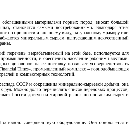
 обогащенными материалами горных пород, вносят большой
шпат, становятся самыми востребованными. Благодаря этим
ают по прочности и внешнему виду, натуральному мрамору или
набжаются минеральным сырьем, выпускающим искусственный
траны.
 перечень, вырабатываемый на этой базе, используется для
 промышленности, и обеспечить население рабочими местами.
дных договоров на ее поставку позволяет усовершенствовать
«Financial Times», промышленный комплекс – горнодобывающая
траслей и компьютерных технологий.
 распада СССР и сокращения минерально-сырьевой добычи, она
ых руд. Можно долго перечислять список передовых процессов,
чивает России доступ на мировой рынок по поставкам сырья и
Постоянно совершенствую оборудование. Она обновляется и