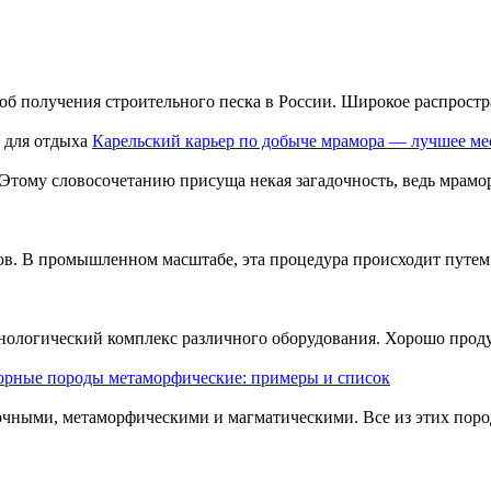
соб получения строительного песка в России. Широкое распрост
Карельский карьер по добыче мрамора — лучшее ме
Этому словосочетанию присуща некая загадочность, ведь мрамор
тов. В промышленном масштабе, эта процедура происходит путем
хнологический комплекс различного оборудования. Хорошо прод
орные породы метаморфические: примеры и список
чными, метаморфическими и магматическими. Все из этих поро