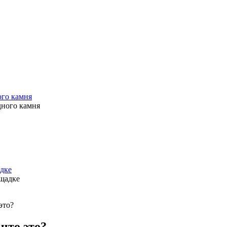
ого камня
дке
это?
что это?