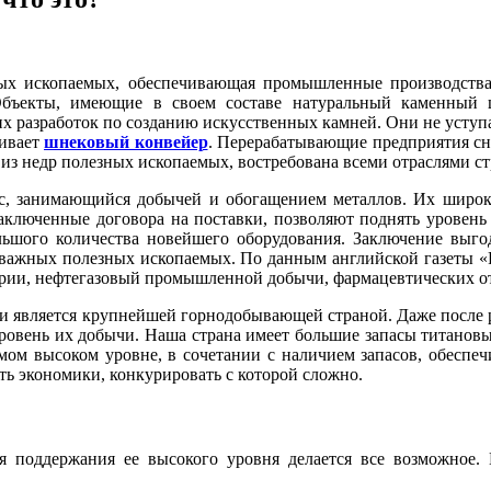
ых ископаемых, обеспечивающая промышленные производства
Объекты, имеющие в своем составе натуральный каменный 
х разработок по созданию искусственных камней. Они не уступ
чивает
шнековый конвейер
. Перерабатывающие предприятия с
из недр полезных ископаемых, востребована всеми отраслями с
 занимающийся добычей и обогащением металлов. Их широкий
Заключенные договора на поставки, позволяют поднять уровень
льшого количества новейшего оборудования. Заключение выго
х важных полезных ископаемых. По данным английской газеты 
трии, нефтегазовый промышленной добычи, фармацевтических о
ти и является крупнейшей горнодобывающей страной. Даже после
и уровень их добычи. Наша страна имеет большие запасы титанов
мом высоком уровне, в сочетании с наличием запасов, обеспе
ть экономики, конкурировать с которой сложно.
 поддержания ее высокого уровня делается все возможное. 