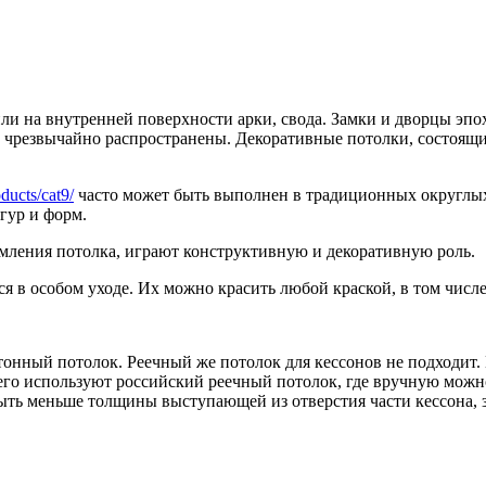
ли на внутренней поверхности арки, свода. Замки и дворцы эп
и чрезвычайно распространены. Декоративные потолки, состоящ
oducts/cat9/
часто может быть выполнен в традиционных округлых
гур и форм.
мления потолка, играют конструктивную и декоративную роль.
 в особом уходе. Их можно красить любой краской, в том числе 
онный потолок. Реечный же потолок для кессонов не подходит.
его используют российский реечный потолок, где вручную можн
ть меньше толщины выступающей из отверстия части кессона, за 