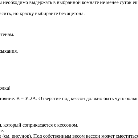
 необходимо выдержать в выбранной комнате не менее суток ещ
сить, но краску выбирайте без ацетона.
стенам.
сыхания.
олка!
сстояние: В = У-2А. Отверстие под кессон должно быть чуть бол
 который соприкасается с кессоном.
е.
 (см. рисунок). Под собственным весом кессон может сместитьс