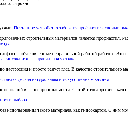
олагался ровно.
Поэтапное устройство забора из профнастила своими рук
олговечных строительных материалов является профнастил. Расс
интус
я дефекты, обусловленные неправильной работой рабочих. Это та
на гипсокартон — правильная укладка
ю настроения и просто радует глаз. В качестве строительного м
Отделка фасада натуральным и искусственным камнем
нию полной влагонепроницаемости. С этой точки зрения в каче
нности выбора
без использования такого материала, как гипсокартон. С ним м