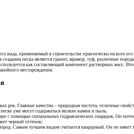
его вида, применяемый в строительстве практически на всех его
 создания песка является гранит, мрамор, туф, различные поро
используется как составляющий компонент растворных масс. Вто
равийного месторождения.
ия
ках рек. Главные качества – природная чистота, отличные свой
 песке уже могут содержаться мелкие камни и пыль;
 дне с помощью специальных гидравлических снарядов. Он почт
меет черный оттенок;
ород. Самым лучшим видом считается кварцевый. Он не имеет п