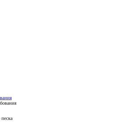
ования
 песка