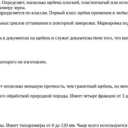
 Определяет, насколько щебень плоский, пластинчатый или игл
змеру зерна.
одразделяется по классам. Первый класс щебня применим в любы
ьных циклов оттаивания и повторной заморозки. Маркировка под
в документах на щебень и служат доказательством того, что ма
 которого он изготовлен.
 несколько меньшую прочность, чем гранитный щебень, но мене
ого обработкой природной породы. Имеет четыре фракции от 3 д
 Имеет типоразмеры от 0 до 120 мм. Чаще всего используются р