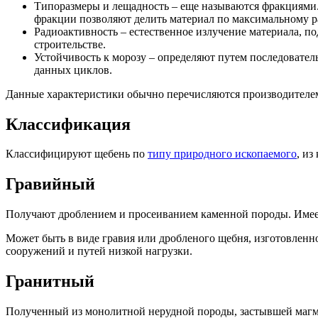
Типоразмеры и лещадность – еще называются фракциями.
фракции позволяют делить материал по максимальному ра
Радиоактивность – естественное излучение материала, п
строительстве.
Устойчивость к морозу – определяют путем последовател
данных циклов.
Данные характеристики обычно перечисляются производителем 
Классификация
Классифицируют щебень по
типу природного ископаемого
, из
Гравийный
Получают дроблением и просеиванием каменной породы. Имеет
Может быть в виде гравия или дробленого щебня, изготовленн
сооружений и путей низкой нагрузки.
Гранитный
Полученный из монолитной нерудной породы, застывшей магмы.