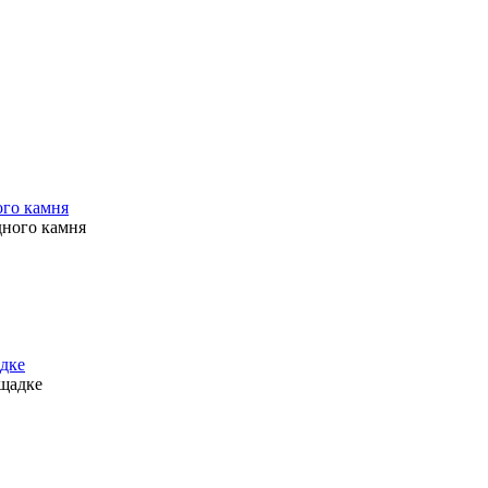
ого камня
дке