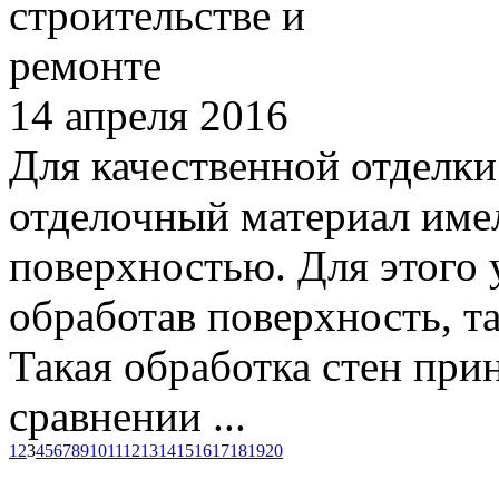
14 апреля 2016
Для качественной отделки
отделочный материал име
поверхностью. Для этого 
обработав поверхность, т
Такая обработка стен при
сравнении ...
1
2
3
4
5
6
7
8
9
10
11
12
13
14
15
16
17
18
19
20