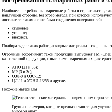
Востребованность сварочных работ и э
Наиболее востребованы сварочные работы в строительстве, так
наилучшей стороны. Без этого метода, при которой используютс
достигается такими способами соединения поверхностей:
стыковые;
угловые;
внахлест.
Подбирать для таких работ расходные материалы – сварочные 
Огромный ассортимент такой продукции выпускает ТМ «СпецЭл
качественной продукции, с высокими сварочными характерист
АНО (21 и 36);
МР (3 и 3с);
ОЗЛ-8 и ОЗС-12;
ЦЛ-11 и УОНИ-13/55 и другие.
Похожие материалы
Группа полимеров, которые предназначаются для улучшен
мировой опыт ...