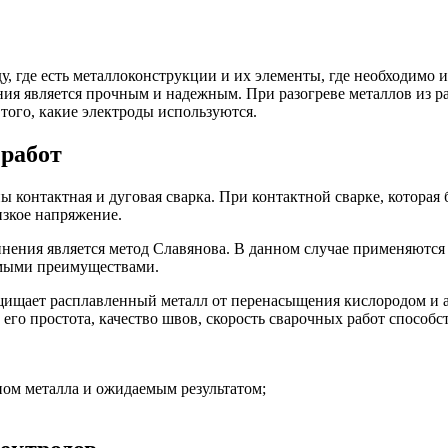
 где есть металлоконструкции и их элементы, где необходимо и
ия является прочным и надежным. При разогреве металлов из ра
 того, какие электроды используются.
 работ
контактная и дуговая сварка. При контактной сварке, которая 
изкое напряжение.
ения является метод Славянова. В данном случае применяются
имыми преимуществами.
щищает расплавленный металл от перенасыщения кислородом и 
 его простота, качество швов, скорость сварочных работ способ
ипом металла и ожидаемым результатом;